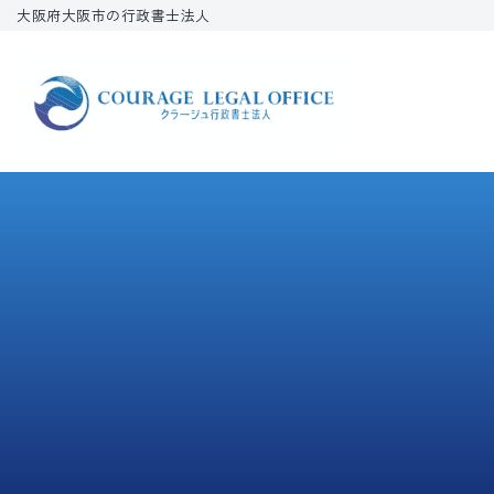
大阪府大阪市の行政書士法人
コ
ン
テ
ン
ツ
へ
ス
キ
ッ
プ